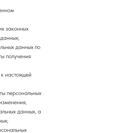
ленном
их законных
 данных;
льных данных по
ты получения
 к настоящей
ты персональных
 изменения,
альных данных, а
ных;
рсональных