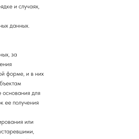
ядке и случаях,
ных данных.
ых, за
дения
й форме, и в них
убъектам
е основания для
к ее получения
ирования или
 устаревшими,