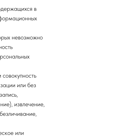
одержащихся в
нформационных
торых невозможно
ность
ерсональных
 совокупность
зации или без
запись,
ние), извлечение,
обезличивание,
еское или