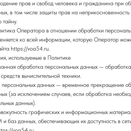
юдение прав и свобод человека и гражданина при об
ых, в том числе защиты прав на неприкосновенность 
 тайну.
олитика Оператора в отношении обработки персональ
еняется ко всей информации, которую Оператор може
йта https://voa54.ru.
ия, используемые в Политике
ованная обработка персональных данных — обработк
средств вычислительной техники.
е персональных данных — временное прекращение о
ых (за исключением случаев, если обработка необхо
льных данных).
овокупность графических и информационных материал
и баз данных, обеспечивающих их доступность в сет
tps://voa54.ru.