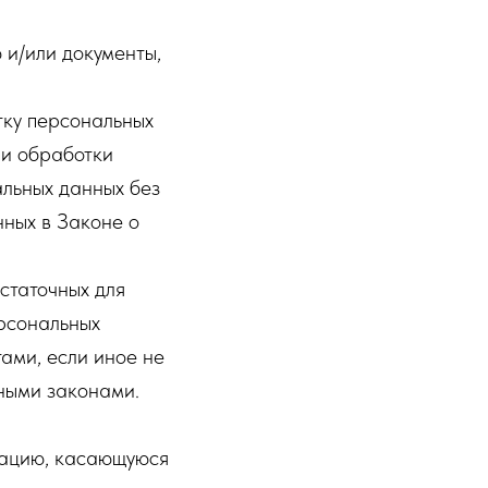
 и/или документы,
тку персональных
ии обработки
льных данных без
нных в Законе о
статочных для
рсональных
ами, если иное не
ными законами.
мацию, касающуюся