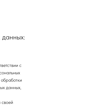
7 (383) 380-15-42
 данных:
ветствии с
сональных
к обработки
ых данных,
я своей