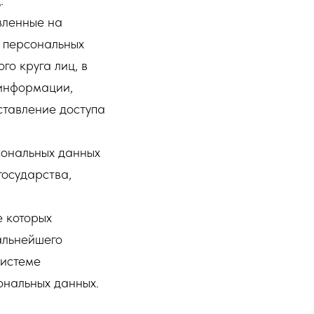
.
вленные на
 персональных
о круга лиц, в
 информации,
тавление доступа
сональных данных
государства,
е которых
альнейшего
системе
ональных данных.