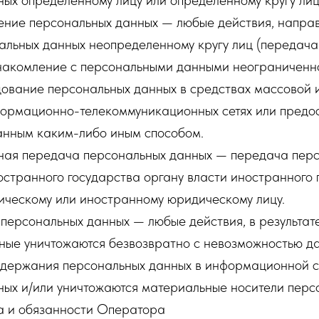
ых определенному лицу или определенному кругу лиц
нение персональных данных — любые действия, напра
альных данных неопределенному кругу лиц (передача
накомление с персональными данными неограниченног
дование персональных данных в средствах массовой
ормационно-телекоммуникационных сетях или предос
анным каким-либо иным способом.
чная передача персональных данных — передача пер
странного государства органу власти иностранного 
ическому или иностранному юридическому лицу.
 персональных данных — любые действия, в результат
ные уничтожаются безвозвратно с невозможностью д
одержания персональных данных в информационной 
ных и/или уничтожаются материальные носители перс
а и обязанности Оператора