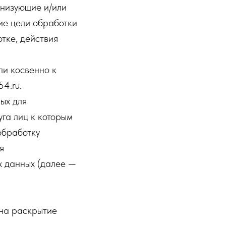
анизующие и/или
ие цели обработки
тке, действия
ли косвенно к
4.ru.
ых для
га лиц к которым
обработку
я
х данных (далее —
 на раскрытие